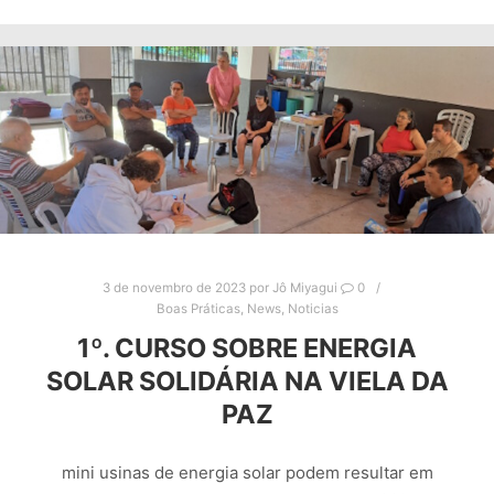
3 de novembro de 2023
por
Jô Miyagui
0
Boas Práticas
,
News
,
Noticias
1º. CURSO SOBRE ENERGIA
SOLAR SOLIDÁRIA NA VIELA DA
PAZ
mini usinas de energia solar podem resultar em