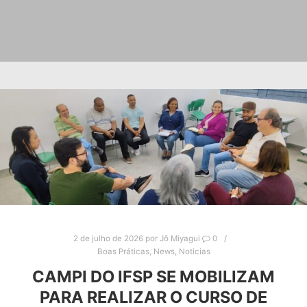
2 de julho de 2026
por
Jô Miyagui
0
Boas Práticas
,
News
,
Noticias
CAMPI DO IFSP SE MOBILIZAM
PARA REALIZAR O CURSO DE