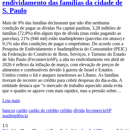
endividamento das famílias da cidade de
S. Paulo
Mais de 9% das famílias declararam que não têm nenhuma
condição de pagar as dívidas Na capital paulista, 3,28 milhões de
famílias (72,9%) têm algum tipo de dívida (mas estão pagando as
parcelas), 21% (946 mil) estão inadimplentes (parcelas em atraso) e
9,1% não têm condições de pagar o empréstimo. De acordo com a
Pesquisa de Endividamento e Inadimplência do Consumidor (PEIC)
da Federação do Comércio de Bens, Serviços, e Turismo do Estado
de São Paulo (FecomercioSP), a alta no endividamento em abril de
2026 é reflexo da inflação de março, com elevação de preços de
alimentos e combustíveis devido à guerra de Israel e Estados
Unidos contra o Irã e ataques israelenses ao Líbano. As famílias
tiveram de recorrer ao crédito para cobrir despesas do dia-a-dia. A
entidade destaca que “o mercado de trabalho aquecido ainda evita
que o quadro se agrave com mais rapidez, mas a pressão sobre…
Leia mais
bancos
cartão
cartão de crédito
crédito
dívida
fecomercioSP
inadimplência
1/1