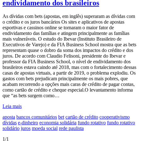
endividamento dos brasileiros
As dívidas com bets (apostas, em inglês) superaram as dívidas com
o crédito e os juros bancários Os sites e aplicativos de apostas
esportivas e cassinos online se tornaram o maior fator de
endividamento das famílias e atingem principalmente as famílias
mais vulneráveis. O estudo do Ibevar (Instituto Brasileiro de
Executivos de Varejo) e da FIA Business School mostra que as bets
representam quase o dobro da soma dos impactos do crédito e dos
juros. De acordo com Claudio Felisoni, presidente do Ibevar e
professor da FIA Business School, o nível de endividamento dos
brasileiros estava caindo até 2018, mas com o fortalecimento dessas
casas de apostas virtuais, a partir de 2019, o problema explodiu. Os
gastos com bets prejudicam principalmente os mais pobres, que
acabam recorrendo a opções mais caras de crédito de pagar contas,
como cartão de crédito e cheque especial.O levantamento informa
que “as bets surgem como…
Leia mais
aposta
bancos comunitários
bet
cartão de crédito
cooperativismo
dívidas
e-dinheiro
economia solidária
fundo rotativo
fundo rotativo
solidário
juros
moeda social
rede paulista
1/1