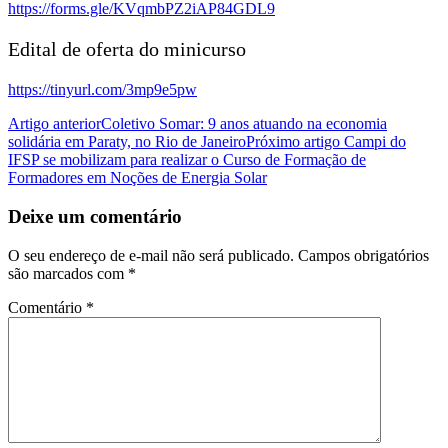
https://forms.gle/KVqmbPZ2iAP84GDL9
Edital de oferta do minicurso
https://tinyurl.com/3mp9e5pw
Artigo anterior
Coletivo Somar: 9 anos atuando na economia
solidária em Paraty, no Rio de Janeiro
Próximo artigo
Campi do
IFSP se mobilizam para realizar o Curso de Formação de
Formadores em Noções de Energia Solar
Deixe um comentário
O seu endereço de e-mail não será publicado.
Campos obrigatórios
são marcados com
*
Comentário
*