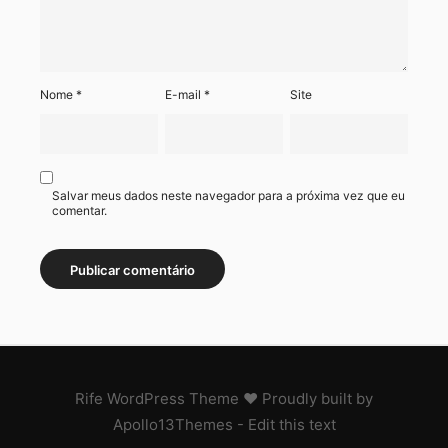
Nome
*
E-mail
*
Site
Salvar meus dados neste navegador para a próxima vez que eu
comentar.
Rife
WordPress Theme ♥ Proudly built by
Apollo13Themes
- Edit this text